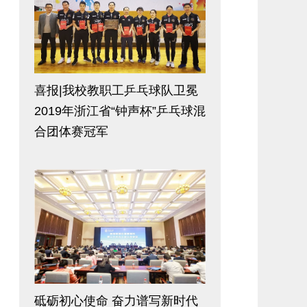
喜报|我校教职工乒乓球队卫冕
2019年浙江省“钟声杯”乒乓球混
合团体赛冠军
砥砺初心使命 奋力谱写新时代